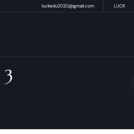
luckedu2020@gmail.com
LUCK
 3