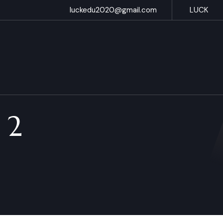
luckedu2020@gmail.com
LUCK
 2