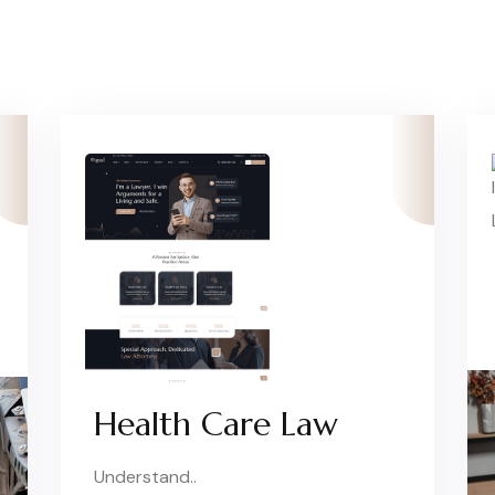
Health Care Law
Understand..