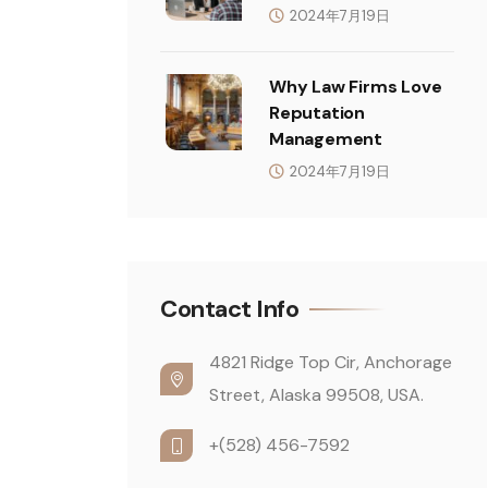
2024年7月19日
Why Law Firms Love
Reputation
Management
2024年7月19日
Contact Info
4821 Ridge Top Cir, Anchorage
Street, Alaska 99508, USA.
+(528) 456-7592